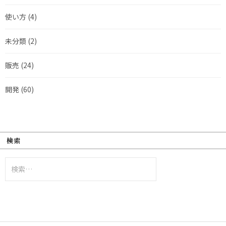
使い方
(4)
未分類
(2)
販売
(24)
開発
(60)
検索
検
索: