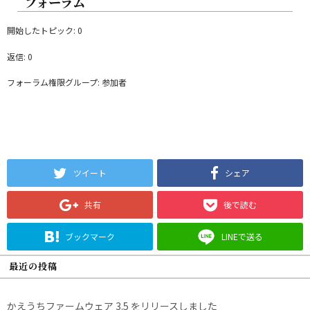
フォーラム
開始したトピック: 0
返信: 0
フォーラム権限グループ: 参加者
ツイート
シェア
共有
後で読む
ブックマーク
LINEで送る
最近の投稿
かえうちファームウェア 3.5 をリリースしました