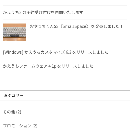
かえうち2 の予約受け付けを再開いたします
おやうちくんSS《Small Space》 を発売しました！
[Windows] かえうちカスタマイズ 6.3 をリリースしました
かえうちファームウェア 4.1β をリリースしました
カテゴリー
その他
(2)
プロモーション
(2)