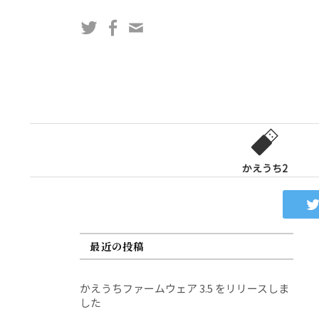
コ
Twitter
Facebook
問
ン
い
テ
合
ン
わ
ツ
せ
へ
フ
ス
ォ
キ
ー
ッ
かえうち2
ム
プ
最近の投稿
かえうちファームウェア 3.5 をリリースしま
した