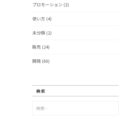
プロモーション
(2)
使い方
(4)
未分類
(2)
販売
(24)
開発
(60)
検索
検
索: