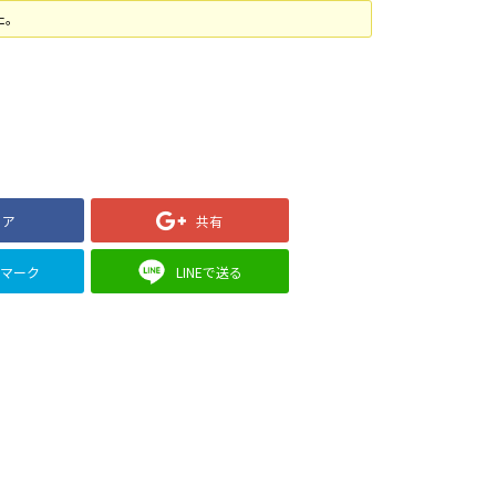
た。
ェア
共有
クマーク
LINEで送る