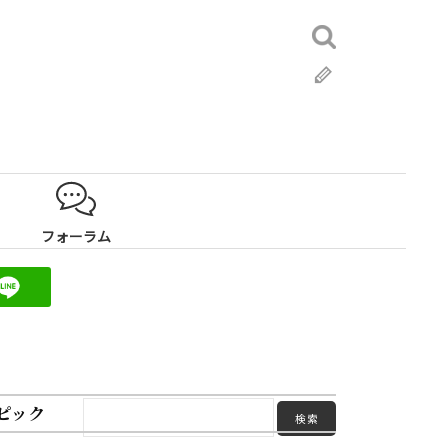
検
索:
ブ
ロ
グ
フォーラム
ピック