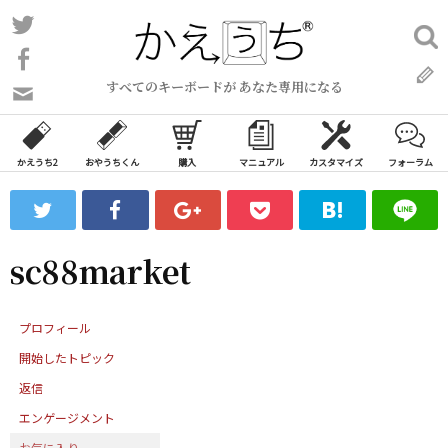
コ
Twitter
検
ン
索:
Facebook
テ
すべてのキーボードが あなた専用になる
ン
問
い
ツ
合
へ
わ
かえうち2
おやうちくん
購入
マニュアル
カスタマイズ
フォーラム
ス
せ
キ
フ
ッ
ォ
ー
プ
sc88market
ム
プロフィール
開始したトピック
返信
エンゲージメント
お気に入り