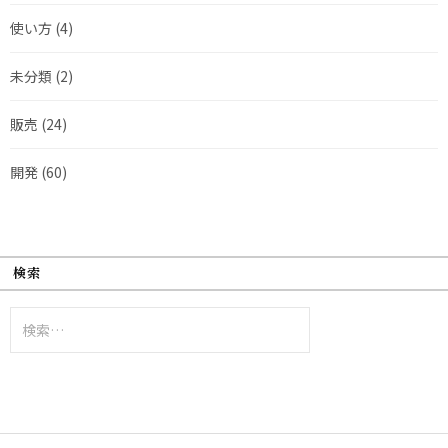
使い方
(4)
未分類
(2)
販売
(24)
開発
(60)
検索
検
索: