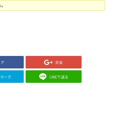
た。
ェア
共有
クマーク
LINEで送る