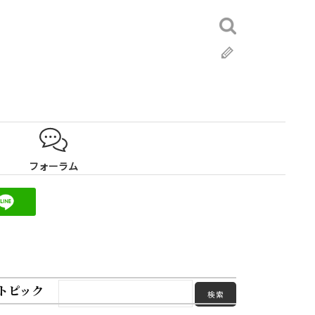
検
索:
ブ
ロ
グ
フォーラム
トピック