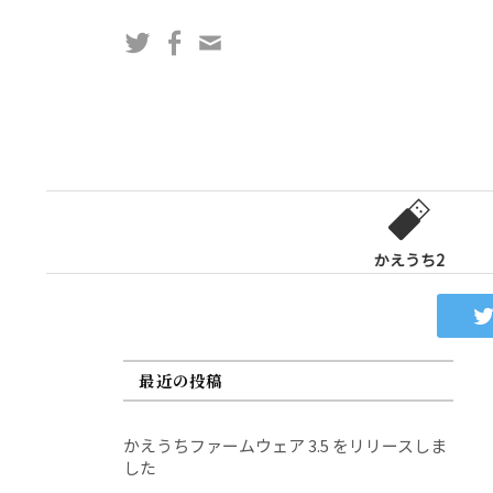
コ
Twitter
Facebook
問
ン
い
テ
合
ン
わ
ツ
せ
へ
フ
ス
ォ
キ
ー
ッ
かえうち2
ム
プ
最近の投稿
かえうちファームウェア 3.5 をリリースしま
した