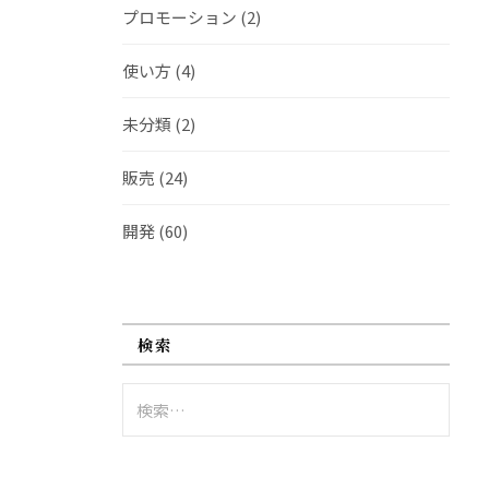
プロモーション
(2)
使い方
(4)
未分類
(2)
販売
(24)
開発
(60)
検索
検
索: