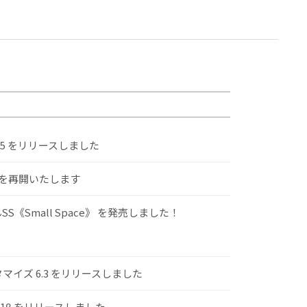
.5 をリリースしました
けを再開いたします
S《Small Space》 を発売しました！
スタマイズ 6.3 をリリースしました
.1β をリリースしました