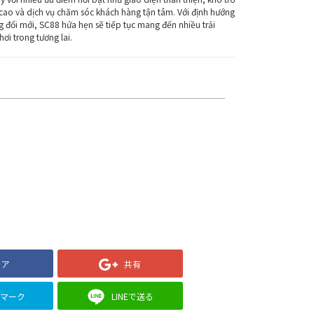
cao và dịch vụ chăm sóc khách hàng tận tâm. Với định hướng
g đổi mới, SC88 hứa hẹn sẽ tiếp tục mang đến nhiều trải
i trong tương lai.
ェア
共有
クマーク
LINEで送る