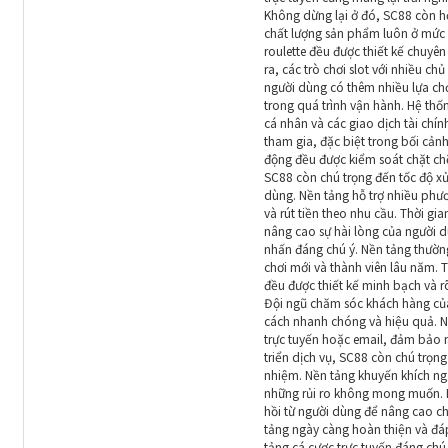
Không dừng lại ở đó, SC88 còn h
chất lượng sản phẩm luôn ở mức 
roulette đều được thiết kế chuyê
ra, các trò chơi slot với nhiều 
người dùng có thêm nhiều lựa chọ
trong quá trình vận hành. Hệ thố
cá nhân và các giao dịch tài chí
tham gia, đặc biệt trong bối cảnh
động đều được kiểm soát chặt c
SC88 còn chú trọng đến tốc độ xử
dùng. Nền tảng hỗ trợ nhiều phư
và rút tiền theo nhu cầu. Thời gia
nâng cao sự hài lòng của người 
nhấn đáng chú ý. Nền tảng thường
chơi mới và thành viên lâu năm. 
đều được thiết kế minh bạch và r
Đội ngũ chăm sóc khách hàng của
cách nhanh chóng và hiệu quả. N
trực tuyến hoặc email, đảm bảo m
triển dịch vụ, SC88 còn chú trọng
nhiệm. Nền tảng khuyến khích ngư
những rủi ro không mong muốn. N
hồi từ người dùng để nâng cao ch
tảng ngày càng hoàn thiện và đáp
tảng cá cược trực tuyến đáng chú 