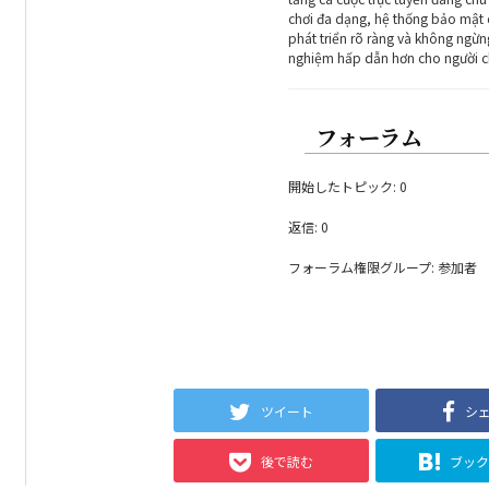
chơi đa dạng, hệ thống bảo mật 
phát triển rõ ràng và không ngừn
nghiệm hấp dẫn hơn cho người chơ
フォーラム
開始したトピック: 0
返信: 0
フォーラム権限グループ: 参加者
ツイート
シ
後で読む
ブッ