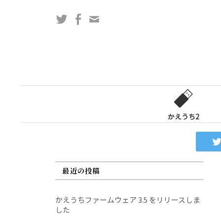
コ
Twitter
Facebook
問
ン
い
テ
合
ン
わ
ツ
せ
へ
フ
ス
ォ
キ
ー
ッ
かえうち2
ム
プ
最近の投稿
かえうちファームウェア 3.5 をリリースしま
した