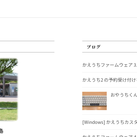
ブログ
かえうちファームウェア 3
かえうち2 の予約受け付
おやうちくんS
[Windows] かえうちカ
島
かえうちファームウェア 4