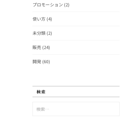
プロモーション
(2)
使い方
(4)
未分類
(2)
販売
(24)
開発
(60)
検索
検
索: