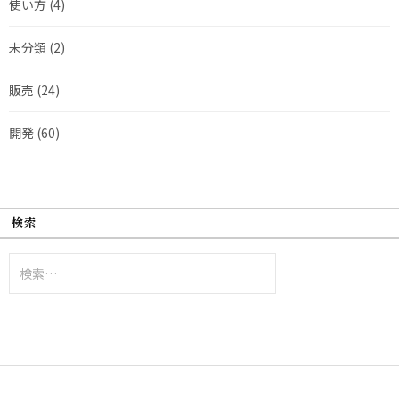
使い方
(4)
未分類
(2)
販売
(24)
開発
(60)
検索
検
索: