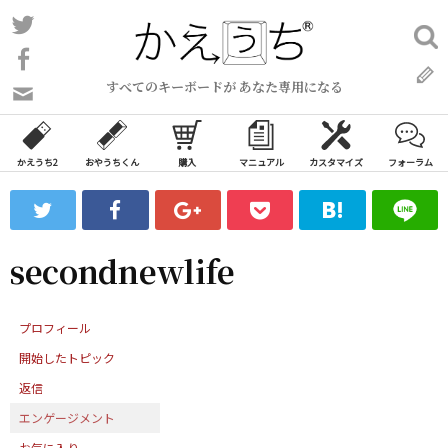
コ
Twitter
検
ン
索:
Facebook
テ
すべてのキーボードが あなた専用になる
ン
問
い
ツ
合
へ
わ
かえうち2
おやうちくん
購入
マニュアル
カスタマイズ
フォーラム
ス
せ
キ
フ
ッ
ォ
ー
プ
secondnewlife
ム
プロフィール
開始したトピック
返信
エンゲージメント
お気に入り