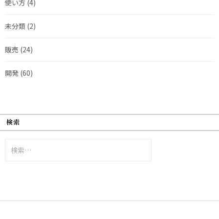
使い方
(4)
未分類
(2)
販売
(24)
開発
(60)
検索
検
索: