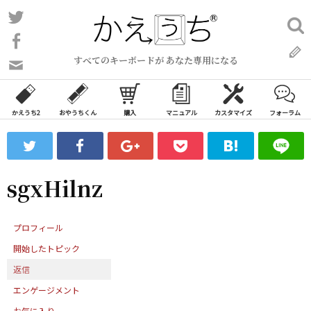
コ
Twitter
検
ン
索:
Facebook
テ
すべてのキーボードが あなた専用になる
ン
問
い
ツ
合
へ
わ
かえうち2
おやうちくん
購入
マニュアル
カスタマイズ
フォーラム
ス
せ
キ
フ
ッ
ォ
ー
プ
sgxHilnz
ム
プロフィール
開始したトピック
返信
エンゲージメント
お気に入り