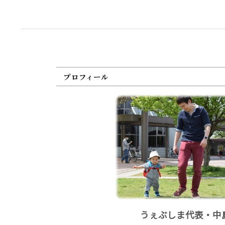
プロフィール
うぇぶしま代表・中