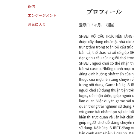
返信
プロフィール
エンゲージメント
お気に入り
登録日: 6ヶ月、 2週前
SHBET VỚI CẤU TRÚC NỀN TẢNG
được xây dựng như một nhà cái tr
trung tâm trong toàn bộ cấu trúc
bắn cá, thể thao và xổ số giúp SH
dạng nhu cầu của người chơi tron
SHBET, người chơi có thể nhận th
bài và casino. Những danh mục này
đúng định hướng phát triển của n
thuộc của một nền tảng chuyên v
trong nội dung. Game bài tại SH
người chơi sử dụng thuận tiện tr
logic, dễ nhận diện, giúp người 
làm quen. Việc duy trì game bài 
quán trong trải nghiệm sử dụng.
với game bài nhằm tạo sự cân bằ
hiển thị trực quan và liên kết chặt
giúp người chơi dễ dàng chuyển đ
sử dụng. Nổ hũ tại SHBET đóng va
bên cạnh game bài và casino. Dan