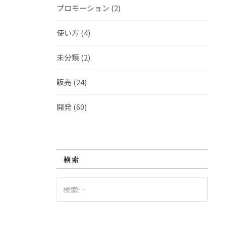
プロモーション
(2)
使い方
(4)
未分類
(2)
販売
(24)
開発
(60)
検索
検
索: