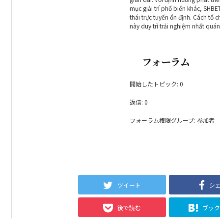
mục giải trí phổ biến khác, SHBE
thái trực tuyến ổn định. Cách tổ 
này duy trì trải nghiệm nhất quán
フォーラム
開始したトピック: 0
返信: 0
フォーラム権限グループ: 参加者
ツイート
シ
後で読む
ブッ