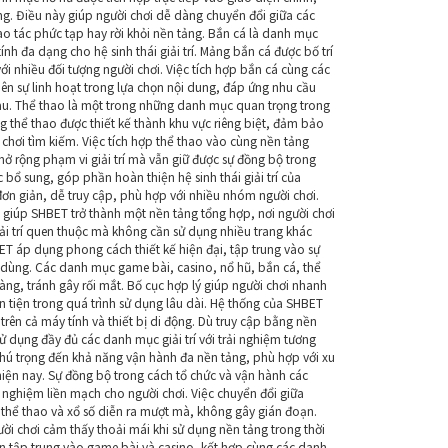
ng. Điều này giúp người chơi dễ dàng chuyển đổi giữa các
 tác phức tạp hay rời khỏi nền tảng. Bắn cá là danh mục
h đa dạng cho hệ sinh thái giải trí. Mảng bắn cá được bố trí
ới nhiều đối tượng người chơi. Việc tích hợp bắn cá cùng các
n sự linh hoạt trong lựa chọn nội dung, đáp ứng nhu cầu
nhau. Thể thao là một trong những danh mục quan trọng trong
g thể thao được thiết kế thành khu vực riêng biệt, đảm bảo
i chơi tìm kiếm. Việc tích hợp thể thao vào cùng nền tảng
 rộng phạm vi giải trí mà vẫn giữ được sự đồng bộ trong
bổ sung, góp phần hoàn thiện hệ sinh thái giải trí của
ơn giản, dễ truy cập, phù hợp với nhiều nhóm người chơi.
 giúp SHBET trở thành một nền tảng tổng hợp, nơi người chơi
iải trí quen thuộc mà không cần sử dụng nhiều trang khác
ET áp dụng phong cách thiết kế hiện đại, tập trung vào sự
i dùng. Các danh mục game bài, casino, nổ hũ, bắn cá, thể
àng, tránh gây rối mắt. Bố cục hợp lý giúp người chơi nhanh
 tiện trong quá trình sử dụng lâu dài. Hệ thống của SHBET
trên cả máy tính và thiết bị di động. Dù truy cập bằng nền
ử dụng đầy đủ các danh mục giải trí với trải nghiệm tương
hú trọng đến khả năng vận hành đa nền tảng, phù hợp với xu
 hiện nay. Sự đồng bộ trong cách tổ chức và vận hành các
 nghiệm liền mạch cho người chơi. Việc chuyển đổi giữa
 thể thao và xổ số diễn ra mượt mà, không gây gián đoạn.
ười chơi cảm thấy thoải mái khi sử dụng nền tảng trong thời
iển tập trung vào game bài và casino, kết hợp cùng các danh