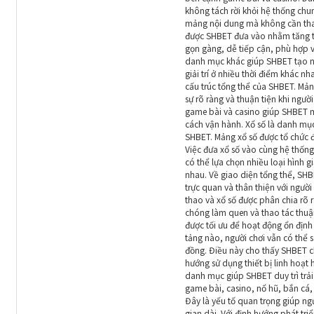
không tách rời khỏi hệ thống chu
mảng nội dung mà không cần thao
được SHBET đưa vào nhằm tăng tín
gọn gàng, dễ tiếp cận, phù hợp v
danh mục khác giúp SHBET tạo nê
giải trí ở nhiều thời điểm khác 
cấu trúc tổng thể của SHBET. Mản
sự rõ ràng và thuận tiện khi ngườ
game bài và casino giúp SHBET mở
cách vận hành. Xổ số là danh mục 
SHBET. Mảng xổ số được tổ chức đ
Việc đưa xổ số vào cùng hệ thống
có thể lựa chọn nhiều loại hình g
nhau. Về giao diện tổng thể, SHB
trực quan và thân thiện với ngườ
thao và xổ số được phân chia rõ r
chóng làm quen và thao tác thuận
được tối ưu để hoạt động ổn định 
tảng nào, người chơi vẫn có thể s
đồng. Điều này cho thấy SHBET c
hướng sử dụng thiết bị linh hoạt
danh mục giúp SHBET duy trì trải
game bài, casino, nổ hũ, bắn cá,
Đây là yếu tố quan trọng giúp ng
gian dài. Với định hướng phát tr