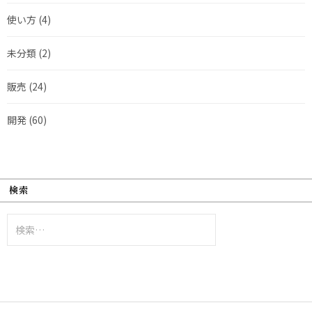
使い方
(4)
未分類
(2)
販売
(24)
開発
(60)
検索
検
索: