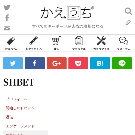
コ
Twitter
検
ン
索:
Facebook
テ
すべてのキーボードが あなた専用になる
ン
問
い
ツ
合
へ
わ
かえうち2
おやうちくん
購入
マニュアル
カスタマイズ
フォーラム
ス
せ
キ
フ
ッ
ォ
ー
プ
SHBET
ム
プロフィール
開始したトピック
返信
エンゲージメント
お気に入り