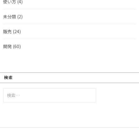
使い方
(4)
未分類
(2)
販売
(24)
開発
(60)
検索
検
索: