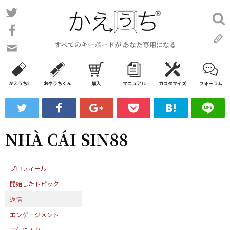
コ
Twitter
検
ン
索:
Facebook
テ
すべてのキーボードが あなた専用になる
ン
問
い
ツ
合
へ
わ
かえうち2
おやうちくん
購入
マニュアル
カスタマイズ
フォーラム
ス
せ
キ
フ
ッ
ォ
ー
プ
NHÀ CÁI SIN88
ム
プロフィール
開始したトピック
返信
エンゲージメント
お気に入り