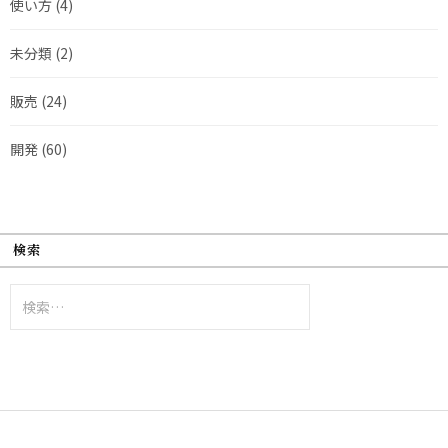
使い方
(4)
未分類
(2)
販売
(24)
開発
(60)
検索
検
索: