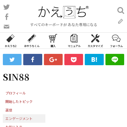
コ
Twitter
検
ン
索:
Facebook
テ
すべてのキーボードが あなた専用になる
ン
問
い
ツ
合
へ
わ
かえうち2
おやうちくん
購入
マニュアル
カスタマイズ
フォーラム
ス
せ
キ
フ
ッ
ォ
ー
プ
SIN88
ム
プロフィール
開始したトピック
返信
エンゲージメント
お気に入り