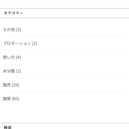
カテゴリー
その他
(2)
プロモーション
(2)
使い方
(4)
未分類
(2)
販売
(24)
開発
(60)
検索