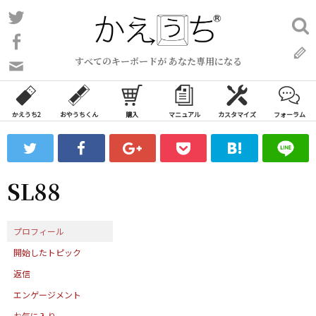
コ
Twitter
検
ン
索:
Facebook
テ
すべてのキーボードが あなた専用になる
ン
問
い
ツ
合
へ
わ
かえうち2
おやうちくん
購入
マニュアル
カスタマイズ
フォーラム
ス
せ
キ
フ
ッ
ォ
ー
プ
SL88
ム
プロフィール
開始したトピック
返信
エンゲージメント
お気に入り