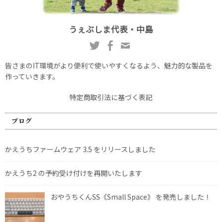
うぇぶしま代表・中島
皆さまのIT環境がより便利で使いやすくなるよう、魅力的な製品を
作っていきます。
特定商取引法に基づく表記
ブログ
かえうちファームウェア 3.5 をリリースしました
かえうち2 の予約受け付けを再開いたします
おやうちくんSS《Small Space》 を発売しました！