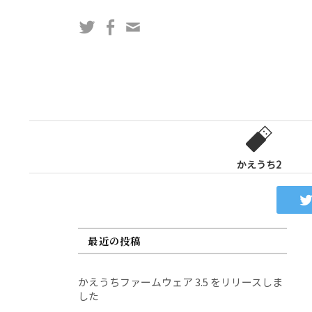
コ
Twitter
Facebook
問
ン
い
テ
合
ン
わ
ツ
せ
へ
フ
ス
ォ
キ
ー
ッ
かえうち2
ム
プ
最近の投稿
かえうちファームウェア 3.5 をリリースしま
した