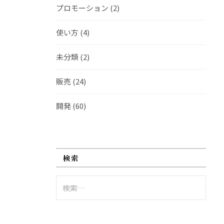
プロモーション
(2)
使い方
(4)
未分類
(2)
販売
(24)
開発
(60)
検索
検
索: