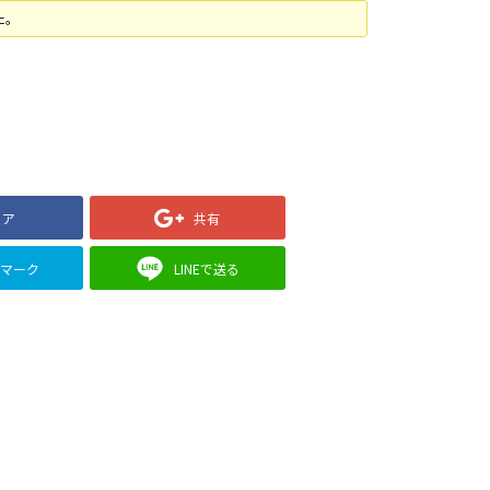
た。
ェア
共有
クマーク
LINEで送る