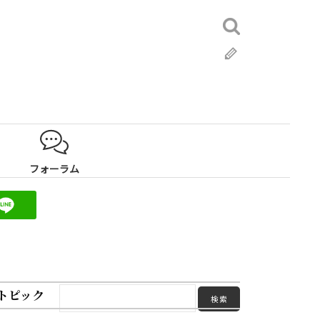
検
索:
ブ
ロ
グ
フォーラム
トピック