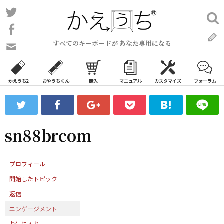
コ
Twitter
検
ン
索:
Facebook
テ
すべてのキーボードが あなた専用になる
ン
問
い
ツ
合
へ
わ
かえうち2
おやうちくん
購入
マニュアル
カスタマイズ
フォーラム
ス
せ
キ
フ
ッ
ォ
ー
プ
sn88brcom
ム
プロフィール
開始したトピック
返信
エンゲージメント
お気に入り