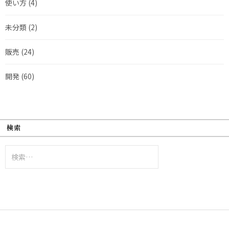
使い方
(4)
未分類
(2)
販売
(24)
開発
(60)
検索
検
索: