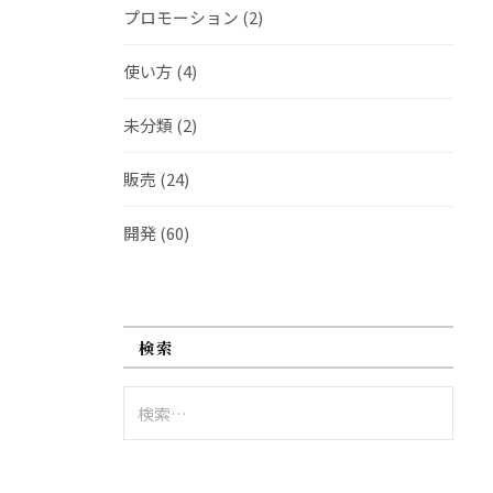
プロモーション
(2)
使い方
(4)
未分類
(2)
販売
(24)
開発
(60)
検索
検
索: