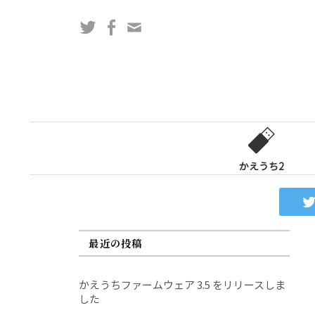
コ
Twitter
Facebook
問
ン
い
テ
合
ン
わ
ツ
せ
へ
フ
ス
ォ
キ
ー
ッ
かえうち2
ム
プ
最近の投稿
かえうちファームウェア 3.5 をリリースしま
した