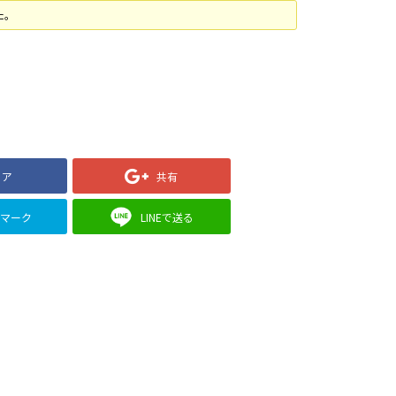
た。
ェア
共有
クマーク
LINEで送る