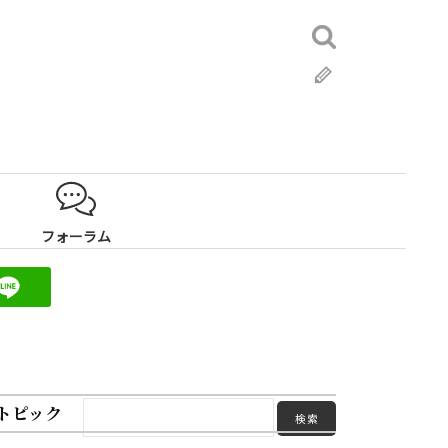
検
索:
ブ
ロ
グ
フォーラム
トピック