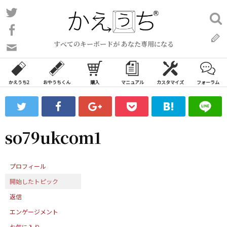
コ
Twitter
検
ン
索:
Facebook
テ
すべてのキーボードが あなた専用になる
ン
問
い
ツ
合
へ
わ
かえうち2
おやうちくん
購入
マニュアル
カスタマイズ
フォーラム
ス
せ
キ
フ
ッ
ォ
ー
プ
so79ukcom1
ム
プロフィール
開始したトピック
返信
エンゲージメント
お気に入り