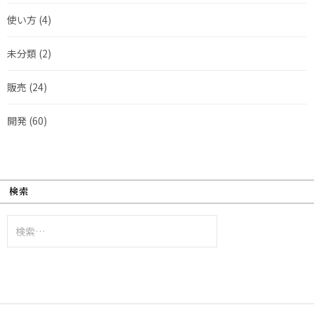
使い方
(4)
未分類
(2)
販売
(24)
開発
(60)
検索
検
索: