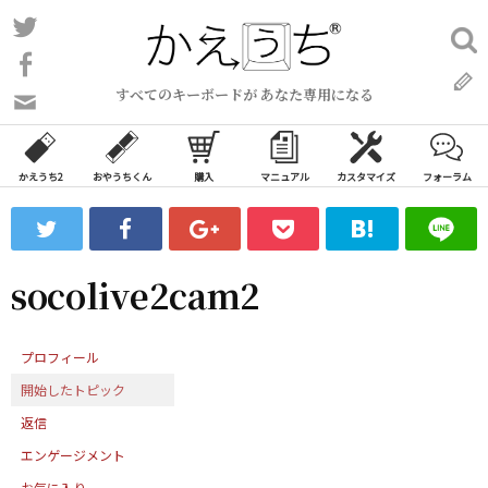
コ
Twitter
検
ン
索:
Facebook
テ
すべてのキーボードが あなた専用になる
ン
問
い
ツ
合
へ
わ
かえうち2
おやうちくん
購入
マニュアル
カスタマイズ
フォーラム
ス
せ
キ
フ
ッ
ォ
ー
プ
socolive2cam2
ム
プロフィール
開始したトピック
返信
エンゲージメント
お気に入り