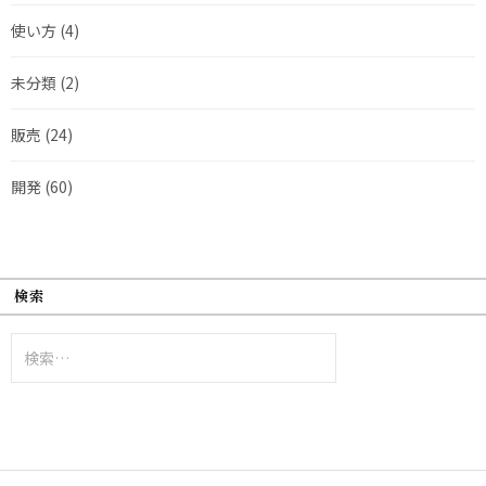
使い方
(4)
未分類
(2)
販売
(24)
開発
(60)
検索
検
索: