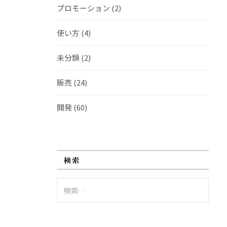
プロモーション
(2)
使い方
(4)
未分類
(2)
販売
(24)
開発
(60)
検索
検
索: