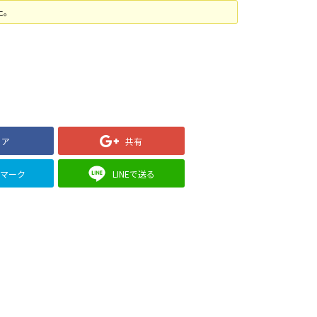
た。
ェア
共有
クマーク
LINEで送る