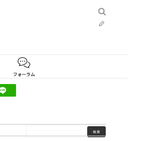
検
索:
ブ
ロ
グ
フォーラム