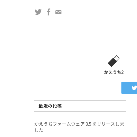
コ
Twitter
Facebook
問
ン
い
テ
合
ン
わ
ツ
せ
へ
フ
ス
ォ
キ
ー
ッ
かえうち2
ム
プ
最近の投稿
かえうちファームウェア 3.5 をリリースしま
した