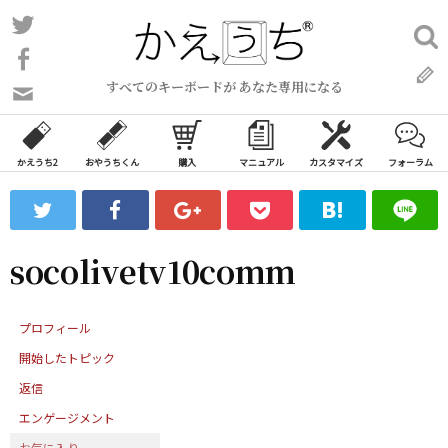
コ
Twitter
検
ン
索:
Facebook
テ
すべてのキーボードが あなた専用になる
ン
問
い
ツ
合
へ
わ
かえうち2
おやうちくん
購入
マニュアル
カスタマイズ
フォーラム
ス
せ
キ
フ
ッ
ォ
ー
プ
socolivetv10comm
ム
プロフィール
開始したトピック
返信
エンゲージメント
お気に入り