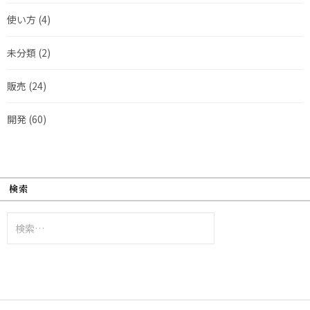
使い方
(4)
未分類
(2)
販売
(24)
開発
(60)
検索
検
索: