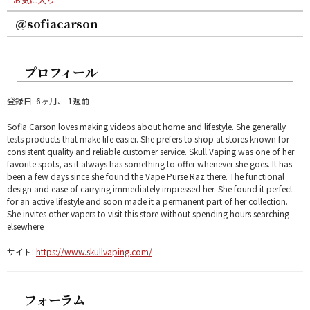
@sofiacarson
プロフィール
登録日: 6ヶ月、 1週前
Sofia Carson loves making videos about home and lifestyle. She generally
tests products that make life easier. She prefers to shop at stores known for
consistent quality and reliable customer service. Skull Vaping was one of her
favorite spots, as it always has something to offer whenever she goes. It has
been a few days since she found the Vape Purse Raz there. The functional
design and ease of carrying immediately impressed her. She found it perfect
for an active lifestyle and soon made it a permanent part of her collection.
She invites other vapers to visit this store without spending hours searching
elsewhere
サイト:
https://www.skullvaping.com/
フォーラム