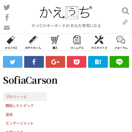
コ
Twitter
検
ン
索:
Facebook
テ
すべてのキーボードが あなた専用になる
ン
問
い
ツ
合
へ
わ
かえうち2
おやうちくん
購入
マニュアル
カスタマイズ
フォーラム
ス
せ
キ
フ
ッ
ォ
ー
プ
SofiaCarson
ム
プロフィール
開始したトピック
返信
エンゲージメント
お気に入り