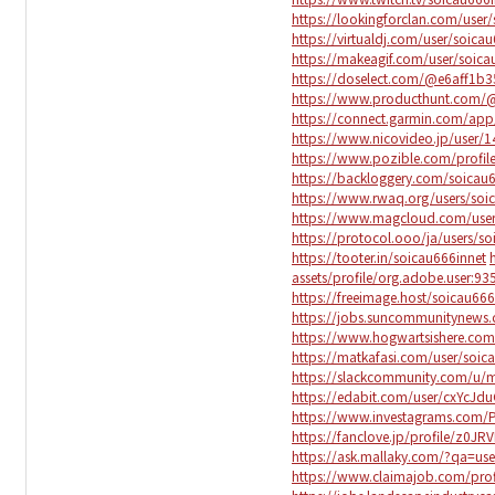
https://lookingforclan.com/user
https://virtualdj.com/user/soica
https://makeagif.com/user/soic
https://doselect.com/@e6aff1b
https://www.producthunt.com/@
https://connect.garmin.com/ap
https://www.nicovideo.jp/user/
https://www.pozible.com/profil
https://backloggery.com/soicau
https://www.rwaq.org/users/soi
https://www.magcloud.com/user
https://protocol.ooo/ja/users/so
https://tooter.in/soicau666innet
assets/profile/org.adobe.use
https://freeimage.host/soicau666
https://jobs.suncommunitynews.
https://www.hogwartsishere.co
https://matkafasi.com/user/soic
https://slackcommunity.com/u
https://edabit.com/user/cxYcJ
https://www.investagrams.com/P
https://fanclove.jp/profile/z0J
https://ask.mallaky.com/?qa=use
https://www.claimajob.com/prof