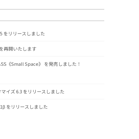
.5 をリリースしました
けを再開いたします
S《Small Space》 を発売しました！
スタマイズ 6.3 をリリースしました
.1β をリリースしました