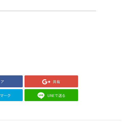
ェア
共有
クマーク
LINEで送る