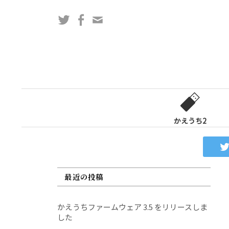
コ
Twitter
Facebook
問
ン
い
テ
合
ン
わ
ツ
せ
へ
フ
ス
ォ
キ
ー
ッ
かえうち2
ム
プ
最近の投稿
かえうちファームウェア 3.5 をリリースしま
した