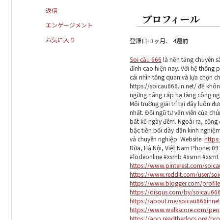
返信
プロフィール
エンゲージメント
お気に入り
登録日: 3ヶ月、 4週前
Soi cầu 666
là nền tảng chuyên s
đỉnh cao hiện nay. Với hệ thống 
cái nhìn tổng quan và lựa chọn c
https://soicau666.in.net/ để khôn
ngừng nâng cấp hạ tầng công nghệ
Môi trường giải trí tại đây luôn đ
nhất. Đội ngũ tư vấn viên của ch
bất kể ngày đêm. Ngoài ra, cộng đ
bậc tiền bối dày dặn kinh nghiệm
và chuyên nghiệp. Website:
https
Dừa, Hà Nội, Việt Nam Phone: 0
#lodeonline #xsmb #xsmn #xsmt 
https://www.pinterest.com/soica
https://www.reddit.com/user/soi
https://www.blogger.com/profi
https://disqus.com/by/soicau66
https://about.me/soicau666innet
https://www.walkscore.com/peo
https://app.readthedocs.org/prof