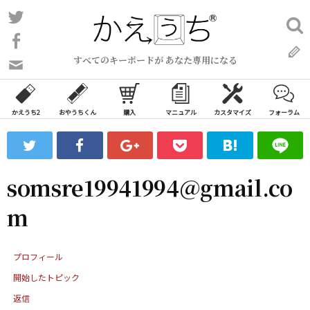
コ
Twitter
検
ン
索:
Facebook
テ
すべてのキーボードが あなた専用になる
ン
問
い
ツ
合
へ
わ
かえうち2
おやうちくん
購入
マニュアル
カスタマイズ
フォーラム
ス
せ
キ
フ
ッ
ォ
ー
プ
somsre19941994@gmail.co
ム
m
プロフィール
開始したトピック
返信