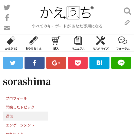
コ
Twitter
検
ン
索:
Facebook
テ
すべてのキーボードが あなた専用になる
ン
問
い
ツ
合
へ
わ
かえうち2
おやうちくん
購入
マニュアル
カスタマイズ
フォーラム
ス
せ
キ
フ
ッ
ォ
ー
プ
sorashima
ム
プロフィール
開始したトピック
返信
エンゲージメント
お気に入り