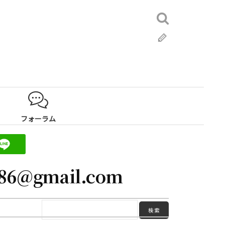
検
索:
ブ
ロ
グ
フォーラム
986@gmail.com