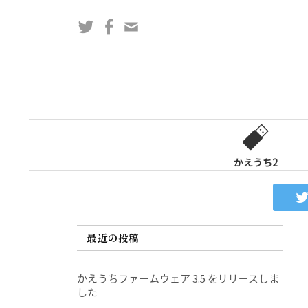
コ
Twitter
Facebook
問
ン
い
テ
合
ン
わ
ツ
せ
へ
フ
ス
ォ
キ
ー
ッ
かえうち2
ム
プ
最近の投稿
かえうちファームウェア 3.5 をリリースしま
した