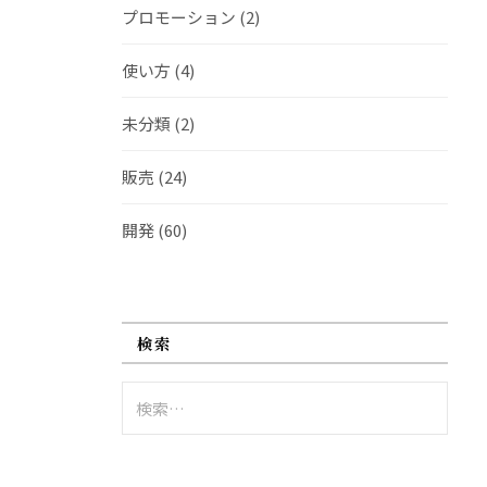
プロモーション
(2)
使い方
(4)
未分類
(2)
販売
(24)
開発
(60)
検索
検
索: