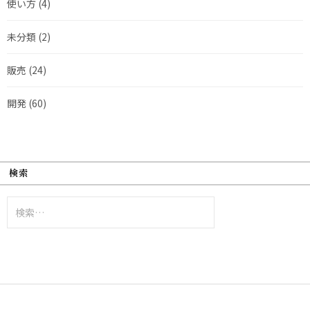
使い方
(4)
未分類
(2)
販売
(24)
開発
(60)
検索
検
索: