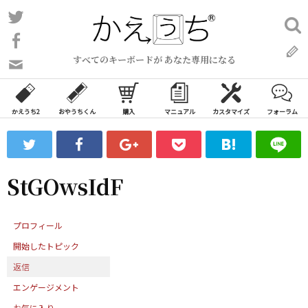
コ
Twitter
検
ン
索:
Facebook
テ
すべてのキーボードが あなた専用になる
ン
問
い
ツ
合
へ
わ
かえうち2
おやうちくん
購入
マニュアル
カスタマイズ
フォーラム
ス
せ
キ
フ
ッ
ォ
ー
プ
StGOwsIdF
ム
プロフィール
開始したトピック
返信
エンゲージメント
お気に入り