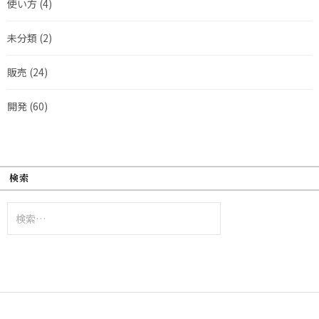
使い方
(4)
未分類
(2)
販売
(24)
開発
(60)
検索
検
索: