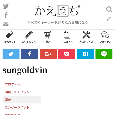
コ
Twitter
検
ン
索:
Facebook
テ
すべてのキーボードが あなた専用になる
ン
問
い
ツ
合
へ
わ
かえうち2
おやうちくん
購入
マニュアル
カスタマイズ
フォーラム
ス
せ
キ
フ
ッ
ォ
ー
プ
sungoldvin
ム
プロフィール
開始したトピック
返信
エンゲージメント
お気に入り