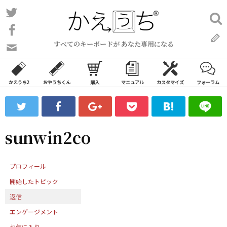
コ
Twitter
検
ン
索:
Facebook
テ
すべてのキーボードが あなた専用になる
ン
問
い
ツ
合
へ
わ
かえうち2
おやうちくん
購入
マニュアル
カスタマイズ
フォーラム
ス
せ
キ
フ
ッ
ォ
ー
プ
sunwin2co
ム
プロフィール
開始したトピック
返信
エンゲージメント
お気に入り