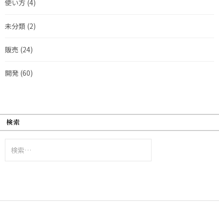
使い方
(4)
未分類
(2)
販売
(24)
開発
(60)
検索
検
索: