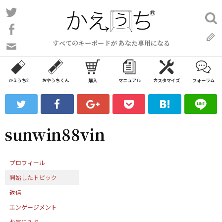
コ
Twitter
検
ン
索:
Facebook
テ
すべてのキーボードが あなた専用になる
ン
問
い
ツ
合
へ
わ
かえうち2
おやうちくん
購入
マニュアル
カスタマイズ
フォーラム
ス
せ
キ
フ
ッ
ォ
ー
プ
sunwin88vin
ム
プロフィール
開始したトピック
返信
エンゲージメント
お気に入り