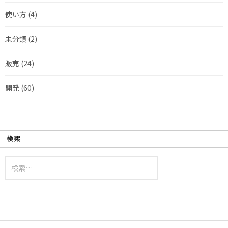
使い方
(4)
未分類
(2)
販売
(24)
開発
(60)
検索
検
索: