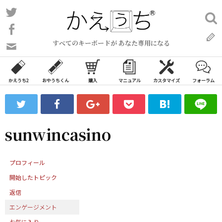
コ
Twitter
検
ン
索:
Facebook
テ
すべてのキーボードが あなた専用になる
ン
問
い
ツ
合
へ
わ
かえうち2
おやうちくん
購入
マニュアル
カスタマイズ
フォーラム
ス
せ
キ
フ
ッ
ォ
ー
プ
sunwincasino
ム
プロフィール
開始したトピック
返信
エンゲージメント
お気に入り