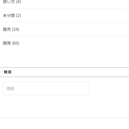
使い方
(4)
未分類
(2)
販売
(24)
開発
(60)
検索
検
索: