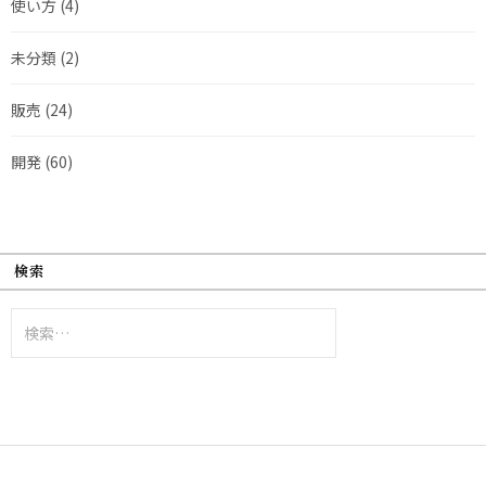
使い方
(4)
未分類
(2)
販売
(24)
開発
(60)
検索
検
索: