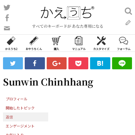
コ
Twitter
検
ン
索:
Facebook
テ
すべてのキーボードが あなた専用になる
ン
問
い
ツ
合
へ
わ
かえうち2
おやうちくん
購入
マニュアル
カスタマイズ
フォーラム
ス
せ
キ
フ
ッ
ォ
ー
プ
Sunwin Chinhhang
ム
プロフィール
開始したトピック
返信
エンゲージメント
お気に入り