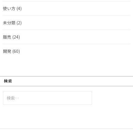
使い方
(4)
未分類
(2)
販売
(24)
開発
(60)
検索
検
索: