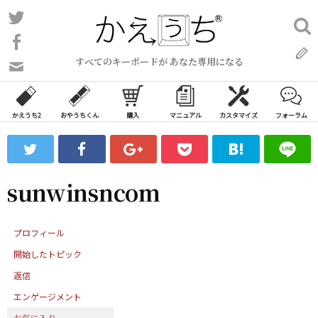
コ
Twitter
検
ン
索:
Facebook
テ
すべてのキーボードが あなた専用になる
ン
問
い
ツ
合
へ
わ
かえうち2
おやうちくん
購入
マニュアル
カスタマイズ
フォーラム
ス
せ
キ
フ
ッ
ォ
ー
プ
sunwinsncom
ム
プロフィール
開始したトピック
返信
エンゲージメント
お気に入り