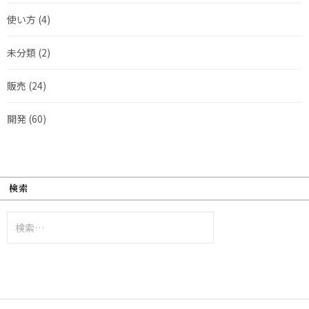
使い方
(4)
未分類
(2)
販売
(24)
開発
(60)
検索
検
索: