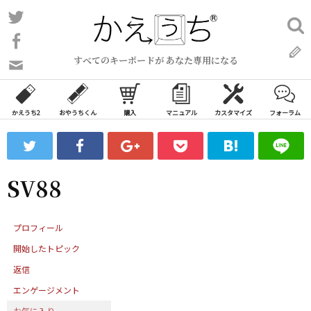
コ
Twitter
検
ン
索:
Facebook
テ
すべてのキーボードが あなた専用になる
ン
問
い
ツ
合
へ
わ
かえうち2
おやうちくん
購入
マニュアル
カスタマイズ
フォーラム
ス
せ
キ
フ
ッ
ォ
ー
プ
SV88
ム
プロフィール
開始したトピック
返信
エンゲージメント
お気に入り