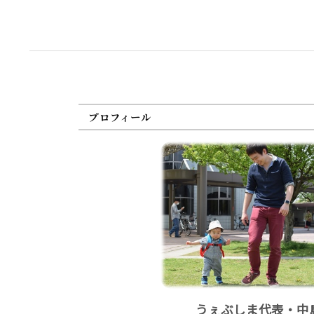
プロフィール
うぇぶしま代表・中