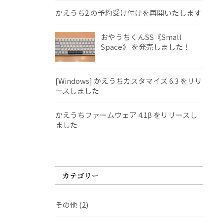
かえうち2 の予約受け付けを再開いたします
おやうちくんSS《Small
Space》 を発売しました！
[Windows] かえうちカスタマイズ 6.3 をリリ
ースしました
かえうちファームウェア 4.1β をリリースし
ました
カテゴリー
その他
(2)