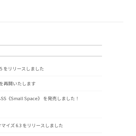
.5 をリリースしました
けを再開いたします
S《Small Space》 を発売しました！
スタマイズ 6.3 をリリースしました