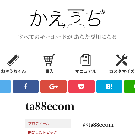
すべてのキーボードが あなた専用になる
おやうちくん
購入
マニュアル
カスタマイズ
ta88ecom
プロフィール
@ta88ecom
開始したトピック