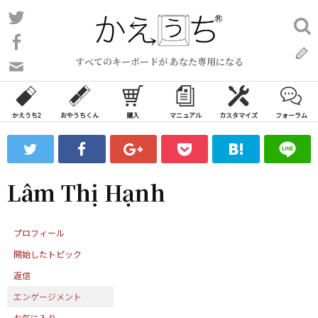
コ
Twitter
検
ン
索:
Facebook
テ
すべてのキーボードが あなた専用になる
ン
問
い
ツ
合
へ
わ
かえうち2
おやうちくん
購入
マニュアル
カスタマイズ
フォーラム
ス
せ
キ
フ
ッ
ォ
ー
プ
Lâm Thị Hạnh
ム
プロフィール
開始したトピック
返信
エンゲージメント
お気に入り