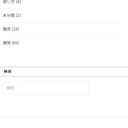
使い方
(4)
未分類
(2)
販売
(24)
開発
(60)
検索
検
索: