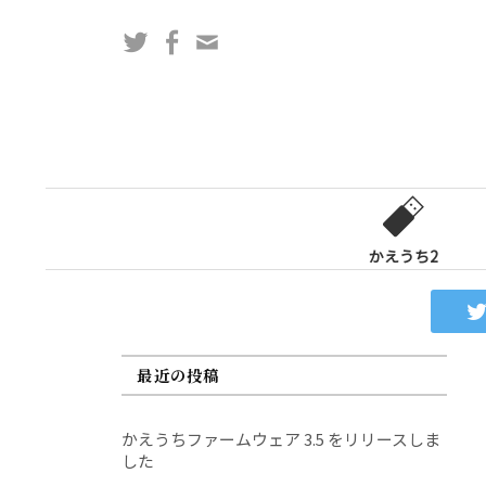
コ
Twitter
Facebook
問
ン
い
テ
合
ン
わ
ツ
せ
へ
フ
ス
ォ
キ
ー
ッ
かえうち2
ム
プ
最近の投稿
かえうちファームウェア 3.5 をリリースしま
した