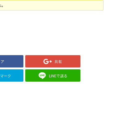
た。
ェア
共有
クマーク
LINEで送る