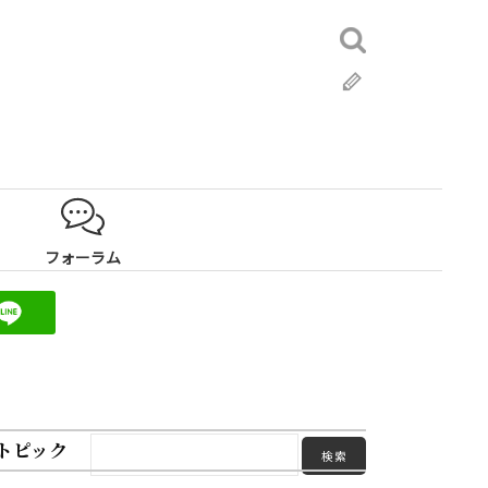
検
索:
ブ
ロ
グ
フォーラム
トピック