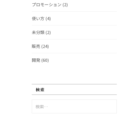
プロモーション
(2)
使い方
(4)
未分類
(2)
販売
(24)
開発
(60)
検索
検
索: