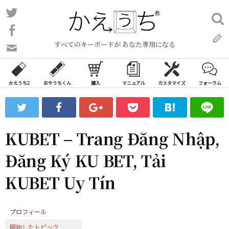
コ
Twitter
検
ン
索:
Facebook
テ
すべてのキーボードが あなた専用になる
ン
問
い
ツ
合
へ
わ
かえうち2
おやうちくん
購入
マニュアル
カスタマイズ
フォーラム
ス
せ
キ
フ
ッ
ォ
ー
プ
KUBET – Trang Đăng Nhập,
ム
Đăng Ký KU BET, Tải
KUBET Uy Tín
プロフィール
開始したトピック