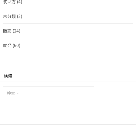
使い方
(4)
未分類
(2)
販売
(24)
開発
(60)
検索
検
索: