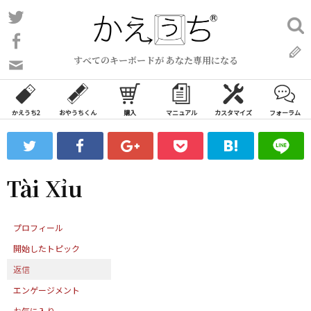
コ
Twitter
検
ン
索:
Facebook
テ
すべてのキーボードが あなた専用になる
ン
問
い
ツ
合
へ
わ
かえうち2
おやうちくん
購入
マニュアル
カスタマイズ
フォーラム
ス
せ
キ
フ
ッ
ォ
ー
プ
Tài Xỉu
ム
プロフィール
開始したトピック
返信
エンゲージメント
お気に入り