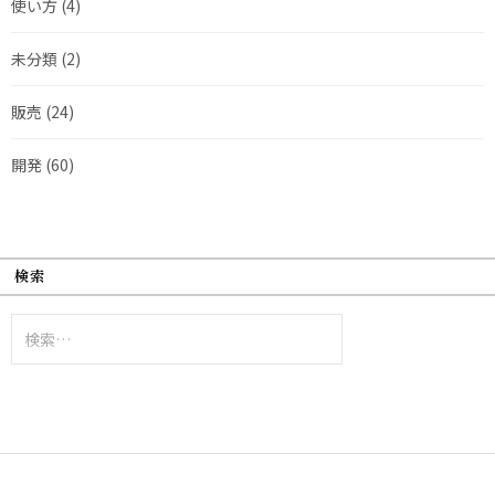
使い方
(4)
未分類
(2)
販売
(24)
開発
(60)
検索
検
索: