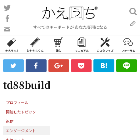
コ
Twitter
検
ン
索:
Facebook
テ
すべてのキーボードが あなた専用になる
ン
問
い
ツ
合
へ
わ
かえうち2
おやうちくん
購入
マニュアル
カスタマイズ
フォーラム
ス
せ
キ
フ
ッ
ォ
ー
プ
td88build
ム
プロフィール
開始したトピック
返信
エンゲージメント
お気に入り