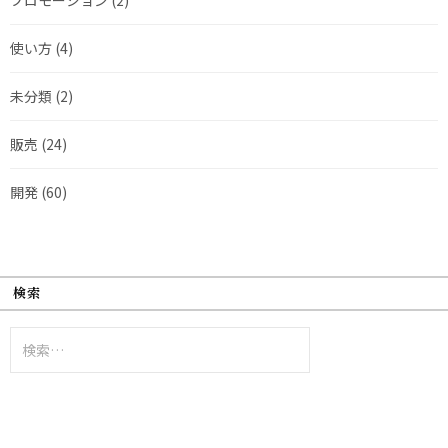
使い方
(4)
未分類
(2)
販売
(24)
開発
(60)
検索
検
索: