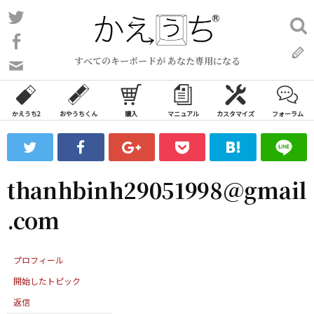
コ
Twitter
検
ン
索:
Facebook
テ
すべてのキーボードが あなた専用になる
ン
問
い
ツ
合
へ
わ
かえうち2
おやうちくん
購入
マニュアル
カスタマイズ
フォーラム
ス
せ
キ
フ
ッ
ォ
ー
プ
thanhbinh29051998@gmail
ム
.com
プロフィール
開始したトピック
返信