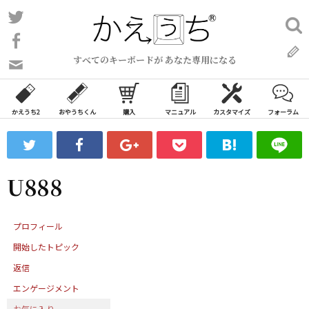
コ
Twitter
検
ン
索:
Facebook
テ
すべてのキーボードが あなた専用になる
ン
問
い
ツ
合
へ
わ
かえうち2
おやうちくん
購入
マニュアル
カスタマイズ
フォーラム
ス
せ
キ
フ
ッ
ォ
ー
プ
U888
ム
プロフィール
開始したトピック
返信
エンゲージメント
お気に入り