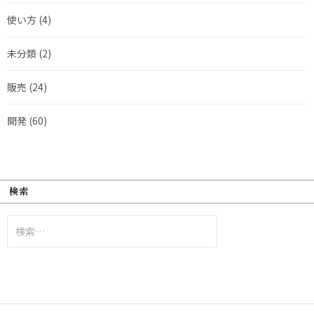
使い方
(4)
未分類
(2)
販売
(24)
開発
(60)
検索
検
索: