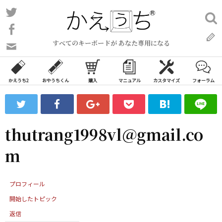
コ
Twitter
検
ン
索:
Facebook
テ
すべてのキーボードが あなた専用になる
ン
問
い
ツ
合
へ
わ
かえうち2
おやうちくん
購入
マニュアル
カスタマイズ
フォーラム
ス
せ
キ
フ
ッ
ォ
ー
プ
thutrang1998vl@gmail.co
ム
m
プロフィール
開始したトピック
返信