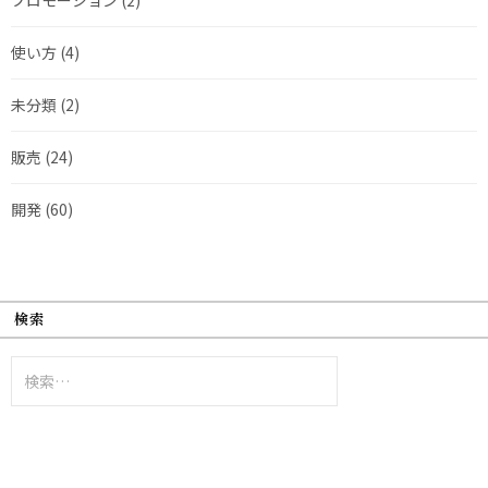
使い方
(4)
未分類
(2)
販売
(24)
開発
(60)
検索
検
索: