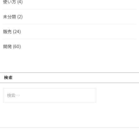
使い方
(4)
未分類
(2)
販売
(24)
開発
(60)
検索
検
索: