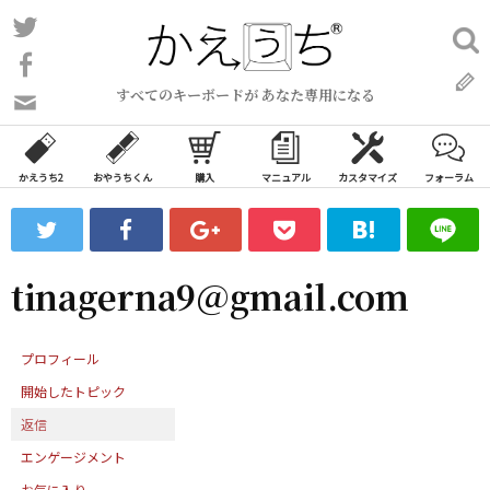
コ
Twitter
検
ン
索:
Facebook
テ
すべてのキーボードが あなた専用になる
ン
問
い
ツ
合
へ
わ
かえうち2
おやうちくん
購入
マニュアル
カスタマイズ
フォーラム
ス
せ
キ
フ
ッ
ォ
ー
プ
tinagerna9@gmail.com
ム
プロフィール
開始したトピック
返信
エンゲージメント
お気に入り