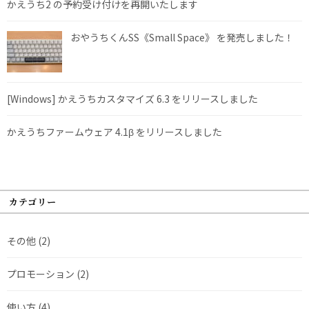
かえうち2 の予約受け付けを再開いたします
おやうちくんSS《Small Space》 を発売しました！
[Windows] かえうちカスタマイズ 6.3 をリリースしました
かえうちファームウェア 4.1β をリリースしました
カテゴリー
その他
(2)
プロモーション
(2)
使い方
(4)