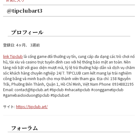
@tipclubart3
プロフィール
登録日: 4ヶ月、 3週前
link Tipclub
là cổng game đổi thưởng uy tín, cung cấp đa dạng các trò chơi nổ
hũ, tài xỉu và casino trực tuyến đỉnh cao với hệ thống bảo mật an toàn. Nền
tảng nổi bật với giao diện mượt mà, tỷ lệ trả thưởng hấp dẫn và dịch vụ chăm
sóc khách hàng chuyên nghiệp 24/7. TIPCLUB cam kết mang lại trải nghiệm
công bằng và minh bạch cho mọi thành viên tham gia. Địa chỉ: 158 Nguyễn
Trãi, Phường Bến Thành, Quận 1, Hồ Chí Minh, Việt Nam Phone: 0934882195
Email: contact@tipclub.art #tipclub #nhacaitipclub #conggametipclub
#gamebaidoiduongtipclub #tipclubart
サイト:
https://tipclub.art/
フォーラム