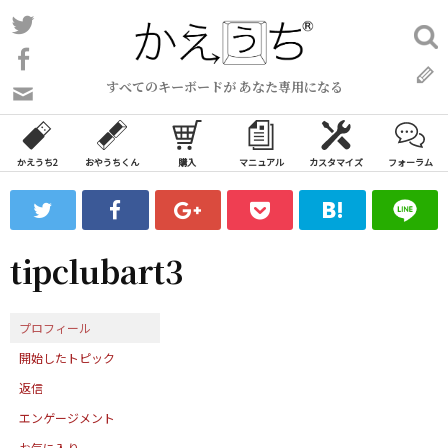
コ
Twitter
検
ン
索:
Facebook
テ
すべてのキーボードが あなた専用になる
ン
問
い
ツ
合
へ
わ
かえうち2
おやうちくん
購入
マニュアル
カスタマイズ
フォーラム
ス
せ
キ
フ
ッ
ォ
ー
プ
tipclubart3
ム
プロフィール
開始したトピック
返信
エンゲージメント
お気に入り