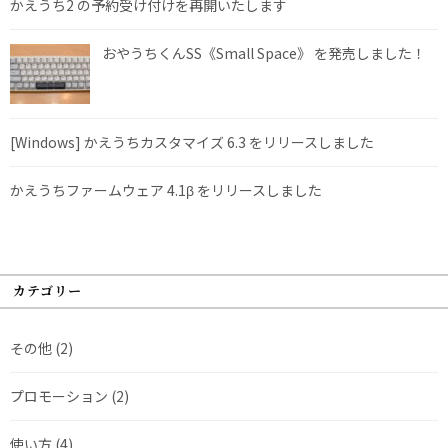
かえうち2 の予約受け付けを再開いたします
おやうちくんSS《Small Space》 を発売しました！
[Windows] かえうちカスタマイズ 6.3 をリリースしました
かえうちファームウェア 4.1β をリリースしました
カテゴリー
その他
(2)
プロモーション
(2)
使い方
(4)