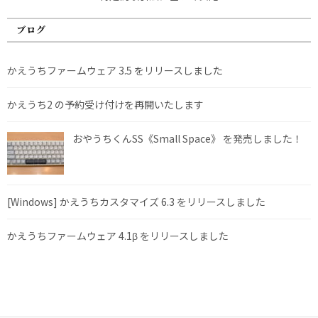
ブログ
かえうちファームウェア 3.5 をリリースしました
かえうち2 の予約受け付けを再開いたします
おやうちくんSS《Small Space》 を発売しました！
[Windows] かえうちカスタマイズ 6.3 をリリースしました
かえうちファームウェア 4.1β をリリースしました