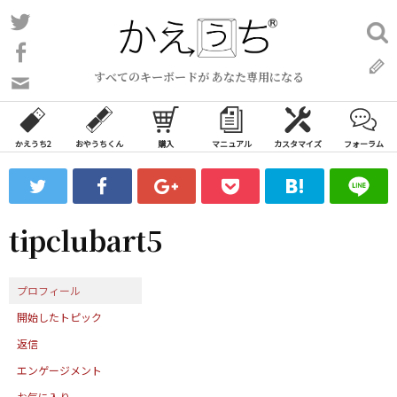
コ
Twitter
検
ン
索:
Facebook
テ
すべてのキーボードが あなた専用になる
ン
問
い
ツ
合
へ
わ
かえうち2
おやうちくん
購入
マニュアル
カスタマイズ
フォーラム
ス
せ
キ
フ
ッ
ォ
ー
プ
tipclubart5
ム
プロフィール
開始したトピック
返信
エンゲージメント
お気に入り