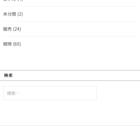
未分類
(2)
販売
(24)
開発
(60)
検索
検
索: