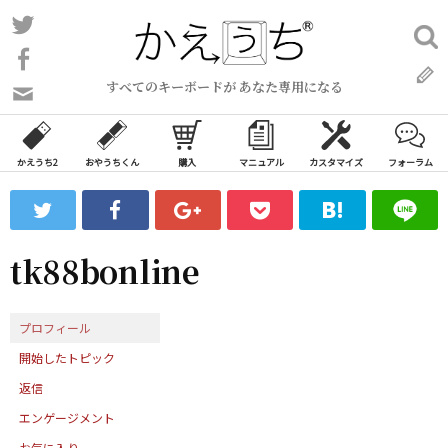
コ
Twitter
検
ン
索:
Facebook
テ
すべてのキーボードが あなた専用になる
ン
問
い
ツ
合
へ
わ
かえうち2
おやうちくん
購入
マニュアル
カスタマイズ
フォーラム
ス
せ
キ
フ
ッ
ォ
ー
プ
tk88bonline
ム
プロフィール
開始したトピック
返信
エンゲージメント
お気に入り