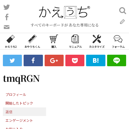
コ
Twitter
検
ン
索:
Facebook
テ
すべてのキーボードが あなた専用になる
ン
問
い
ツ
合
へ
わ
かえうち2
おやうちくん
購入
マニュアル
カスタマイズ
フォーラム
ス
せ
キ
フ
ッ
ォ
ー
プ
tmqRGN
ム
プロフィール
開始したトピック
返信
エンゲージメント
お気に入り