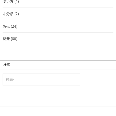
使い方
(4)
未分類
(2)
販売
(24)
開発
(60)
検索
検
索: