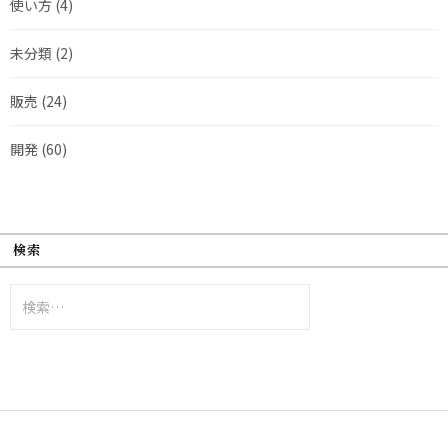
使い方
(4)
未分類
(2)
販売
(24)
開発
(60)
検索
検
索: