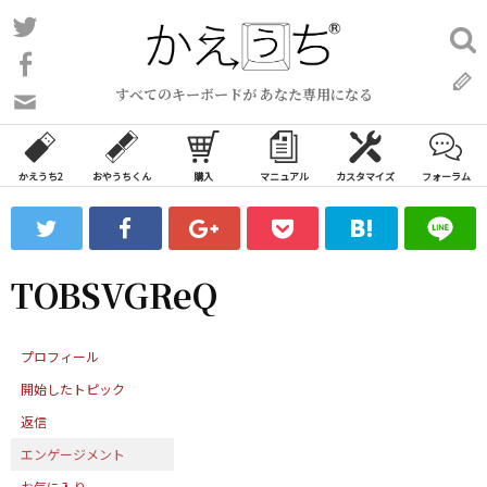
コ
Twitter
検
ン
索:
Facebook
テ
すべてのキーボードが あなた専用になる
ン
問
い
ツ
合
へ
わ
かえうち2
おやうちくん
購入
マニュアル
カスタマイズ
フォーラム
ス
せ
キ
フ
ッ
ォ
ー
プ
TOBSVGReQ
ム
プロフィール
開始したトピック
返信
エンゲージメント
お気に入り