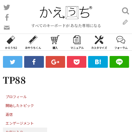
コ
Twitter
検
ン
索:
Facebook
テ
すべてのキーボードが あなた専用になる
ン
問
い
ツ
合
へ
わ
かえうち2
おやうちくん
購入
マニュアル
カスタマイズ
フォーラム
ス
せ
キ
フ
ッ
ォ
ー
プ
TP88
ム
プロフィール
開始したトピック
返信
エンゲージメント
お気に入り