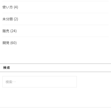
使い方
(4)
未分類
(2)
販売
(24)
開発
(60)
検索
検
索: