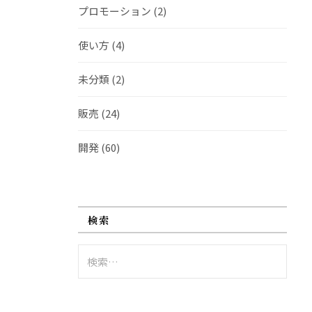
プロモーション
(2)
使い方
(4)
未分類
(2)
販売
(24)
開発
(60)
検索
検
索: