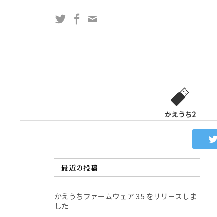
コ
Twitter
Facebook
問
ン
い
テ
合
ン
わ
ツ
せ
へ
フ
ス
ォ
キ
ー
ッ
かえうち2
ム
プ
最近の投稿
かえうちファームウェア 3.5 をリリースしま
した