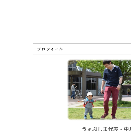
プロフィール
うぇぶしま代表・中