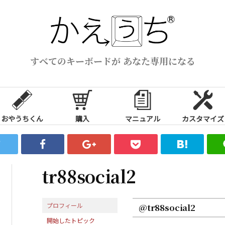
すべてのキーボードが あなた専用になる
おやうちくん
購入
マニュアル
カスタマイズ
tr88social2
プロフィール
@tr88social2
開始したトピック