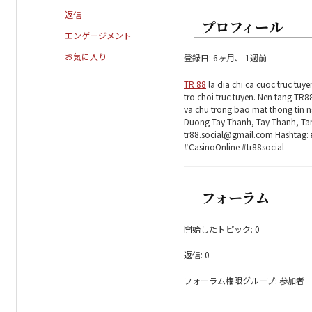
返信
プロフィール
エンゲージメント
お気に入り
登録日: 6ヶ月、 1週前
TR 88
la dia chi ca cuoc truc tuy
tro choi truc tuyen. Nen tang TR
va chu trong bao mat thong tin ng
Duong Tay Thanh, Tay Thanh, Ta
tr88.social@gmail.com Hashtag
#CasinoOnline #tr88social
フォーラム
開始したトピック: 0
返信: 0
フォーラム権限グループ: 参加者