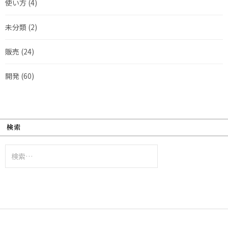
使い方
(4)
未分類
(2)
販売
(24)
開発
(60)
検索
検
索: