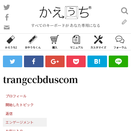
コ
Twitter
検
ン
索:
Facebook
テ
すべてのキーボードが あなた専用になる
ン
問
い
ツ
合
へ
わ
かえうち2
おやうちくん
購入
マニュアル
カスタマイズ
フォーラム
ス
せ
キ
フ
ッ
ォ
ー
プ
trangccbduscom
ム
プロフィール
開始したトピック
返信
エンゲージメント
お気に入り